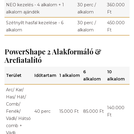
NEO kezelés - 4 alkalom + 1
30 perc /
360.000
alkalom ajándék
alkalom
Ft
Szétnyílt hasfal kezelése - 6
30 perc /
450.000
alkalom
alkalom
Ft
PowerShape 2 Alakformáló &
Arcfiatalító
6
10
Terület
Időtartam
1 alkalom
alkalom
alkalom
Arc/ Kar/
Has/ Hát/
Comb/
140.000
Fenék/
40 perc
15.000 Ft
85.000 Ft
Ft
Vádli/ Hátsó
comb +
Vádli