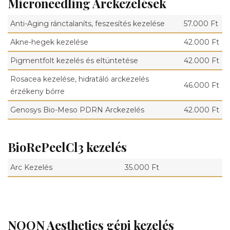
Microneedling Arckezelések
Anti-Aging ránctalaníts, feszesítés kezelése
57.000 Ft
Akne-hegek kezelése
42.000 Ft
Pigmentfolt kezelés és eltüntetése
42.000 Ft
Rosacea kezelése, hidratáló arckezelés
46.000 Ft
érzékeny bőrre
Genosys Bio-Meso PDRN Arckezelés
42.000 Ft
BioRePeelCl3 kezelés
Arc Kezelés
35.000 Ft
NOON Aesthetics gépi kezelés