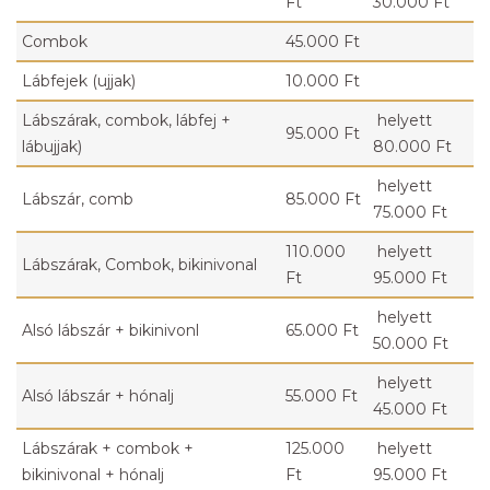
Ft
30.000 Ft
Combok
45.000 Ft
Lábfejek (ujjak)
10.000 Ft
Lábszárak, combok, lábfej +
helyett
95.000 Ft
lábujjak)
80.000 Ft
helyett
Lábszár, comb
85.000 Ft
75.000 Ft
110.000
helyett
Lábszárak, Combok, bikinivonal
Ft
95.000 Ft
helyett
Alsó lábszár + bikinivonl
65.000 Ft
50.000 Ft
helyett
Alsó lábszár + hónalj
55.000 Ft
45.000 Ft
Lábszárak + combok +
125.000
helyett
bikinivonal + hónalj
Ft
95.000 Ft