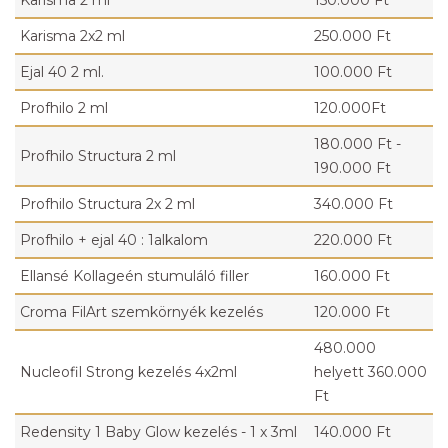
Karisma 2 ml
150.000 Ft
Karisma 2x2 ml
250.000 Ft
Ejal 40 2 ml.
100.000 Ft
Profhilo 2 ml
120.000Ft
180.000 Ft -
Profhilo Structura 2 ml
190.000 Ft
Profhilo Structura 2x 2 ml
340.000 Ft
Profhilo + ejal 40 : 1alkalom
220.000 Ft
Ellansé Kollageén stumuláló filler
160.000 Ft
Croma FilArt szemkörnyék kezelés
120.000 Ft
480.000
Nucleofil Strong kezelés 4x2ml
helyett 360.000
Ft
Redensity 1 Baby Glow kezelés - 1 x 3ml
140.000 Ft