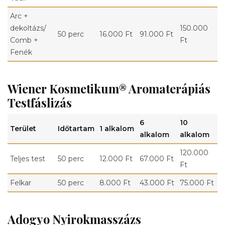
Arc +
dekoltázs/
150.000
50 perc
16.000 Ft
91.000 Ft
Comb +
Ft
Fenék
Wiener Kosmetikum® Aromaterápiás
Testfáslizás
6
10
Terület
Időtartam
1 alkalom
alkalom
alkalom
120.000
Teljes test
50 perc
12.000 Ft
67.000 Ft
Ft
Felkar
50 perc
8.000 Ft
43.000 Ft
75.000 Ft
Adogyo Nyirokmasszázs