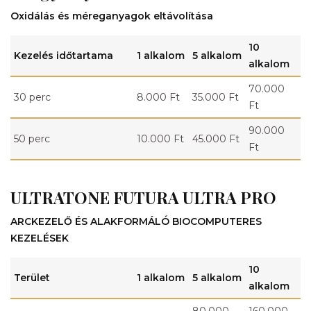
Oxidálás és méreganyagok eltávolítása
10
Kezelés időtartama
1 alkalom
5 alkalom
alkalom
70.000
30 perc
8.000 Ft
35.000 Ft
Ft
90.000
50 perc
10.000 Ft
45.000 Ft
Ft
ULTRATONE FUTURA ULTRA PRO
ARCKEZELŐ ÉS ALAKFORMÁLÓ BIOCOMPUTERES
KEZELÉSEK
10
Terület
1 alkalom
5 alkalom
alkalom