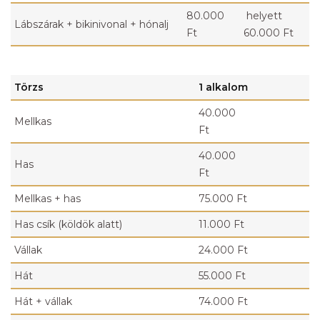
80.000
helyett
Lábszárak + bikinivonal + hónalj
Ft
60.000 Ft
Törzs
1 alkalom
40.000
Mellkas
Ft
40.000
Has
Ft
Mellkas + has
75.000 Ft
Has csík (köldök alatt)
11.000 Ft
Vállak
24.000 Ft
Hát
55.000 Ft
Hát + vállak
74.000 Ft