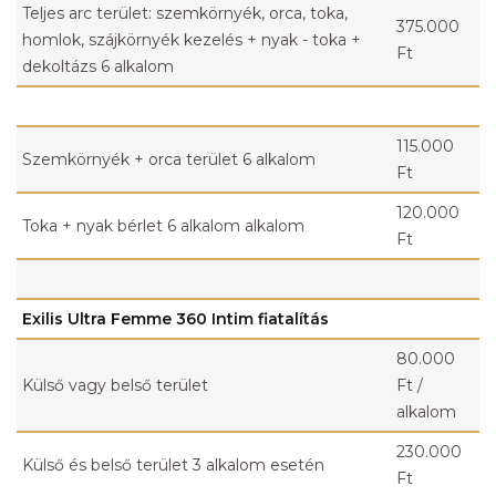
Teljes arc terület: szemkörnyék, orca, toka,
375.000
homlok, szájkörnyék kezelés + nyak - toka +
Ft
dekoltázs 6 alkalom
115.000
Szemkörnyék + orca terület 6 alkalom
Ft
120.000
Toka + nyak bérlet 6 alkalom alkalom
Ft
Exilis Ultra Femme 360 Intim fiatalítás
80.000
Külső vagy belső terület
Ft /
alkalom
230.000
Külső és belső terület 3 alkalom esetén
Ft