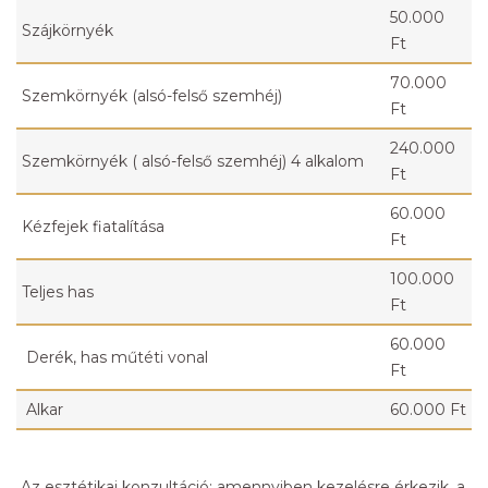
50.000
Szájkörnyék
Ft
70.000
Szemkörnyék (alsó-felső szemhéj)
Ft
240.000
Szemkörnyék ( alsó-felső szemhéj) 4 alkalom
Ft
60.000
Kézfejek fiatalítása
Ft
100.000
Teljes has
Ft
60.000
Derék, has műtéti vonal
Ft
Alkar
60.000 Ft
Az esztétikai konzultáció:
amennyiben kezelésre érkezik, a