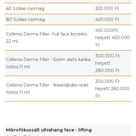
60 Szálas csomag
320.000 Ft
80 Szálas csomag
420.000 Ft
450.000Ft
Cellenis Derma Filler- Full face kezelés
helyett 430.000
22 ml
Ft
300.000 Ft
Cellenis Derma Filler - Szem alatti karika
helyett
töltés 11 ml
280.000 Ft
300.000 Ft
Cellenis Derma Filler - Nasolabiális redő
heyett 280.000
töltés 11 ml
Ft
Mikrofókuszált ultrahang face - lifting