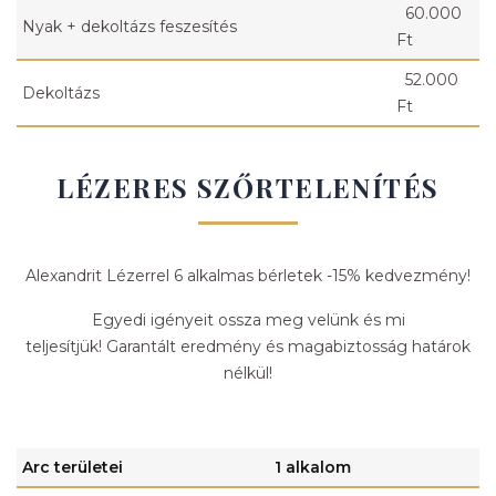
60.000
Nyak + dekoltázs feszesítés
Ft
52.000
Dekoltázs
Ft
LÉZERES SZŐRTELENÍTÉS
Alexandrit Lézerrel 6 alkalmas bérletek -15% kedvezmény!
Egyedi igényeit ossza meg velünk és mi
teljesítjük! Garantált eredmény és magabiztosság határok
nélkül!
Arc területei
1 alkalom