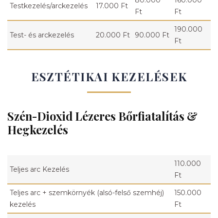
80.000
160.000
Testkezelés/arckezelés
17.000 Ft
Ft
Ft
190.000
Test- és arckezelés
20.000 Ft
90.000 Ft
Ft
ESZTÉTIKAI KEZELÉSEK
Szén-Dioxid Lézeres Bőrfiatalítás &
Hegkezelés
110.000
Teljes arc Kezelés
Ft
Teljes arc + szemkörnyék (alsó-felső szemhéj)
150.000
kezelés
Ft