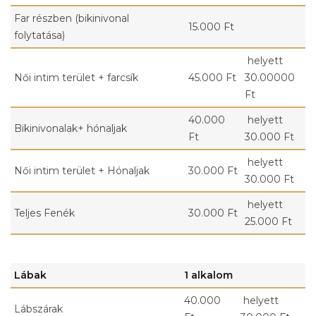
Far részben (bikinivonal
15.000 Ft
folytatása)
helyett
Női intim terület + farcsík
45.000 Ft
30.00000
Ft
40.000
helyett
Bikinivonalak+ hónaljak
Ft
30.000 Ft
helyett
Női intim terület + Hónaljak
30.000 Ft
30.000 Ft
helyett
Teljes Fenék
30.000 Ft
25.000 Ft
Lábak
1 alkalom
40.000
helyett
Lábszárak