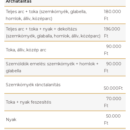
Arcfiatalítás
Teljes arc + toka (szemkörnyék, glabella,
180.000
homlok, állív, középarc)
Ft
Teljes arc + toka + nyak + dekoltázs
196.000
(szemkörnyék, glaballa, homlok, állív, középarc)
Ft
90.000
Toka, állív, közép arc
Ft
Szemöldök emelés: szemkörnyék + homlok +
90.000
glabella
Ft
Szemkörnyék ránctalanítás
50.000Ft
70.000
Toka + nyak feszesítés
Ft
50.000
Nyak
Ft