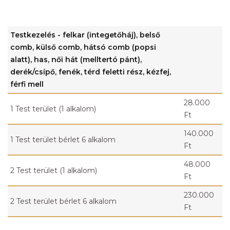
Testkezelés - felkar (integetőháj), belső
comb, külső comb, hátsó comb (popsi
alatt), has, női hát (melltertó pánt),
derék/csípő, fenék, térd feletti rész, kézfej,
férfi mell
28.000
1 Test terület (1 alkalom)
Ft
140.000
1 Test terület bérlet 6 alkalom
Ft
48.000
2 Test terület (1 alkalom)
Ft
230.000
2 Test terület bérlet 6 alkalom
Ft