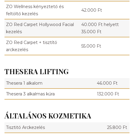
ZO Wellness kényeztető és
42.000 Ft
feltöltő kezelés
ZO Red Carpet Hollywood Facial
40.000 Ft helyett
kezelés
35.000 Ft
ZO Red Carpet + tisztító
55.000 Ft
arckezelés
THESERA LIFTING
Thesera 1 alkalom
46.000 Ft
Thesera 3 alkalmas kúra
132.000 Ft
ÁLTALÁNOS KOZMETIKA
Tisztitó Arckezelés
25.800 Ft