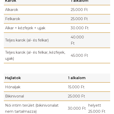
Karok
1 alkalom
Alkarok
25.000 Ft
Felkarok
25.000 Ft
Alkar + kézfejek + ujjak
30.000 Ft
40.000
Teljes karok (al- és felkar)
Ft
Teljes karok (al- és felkar, kézfejek,
45.000 Ft
ujjak)
Hajlatok
1 alkalom
Hónaljak
15.000 Ft
Bikinivonal
25.000 Ft
Női intim terület (bikinivonalat
helyett
30.000 Ft
nem tartalmazza)
25.000 Ft