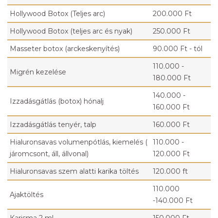
Hollywood Botox (Teljes arc)
200.000 Ft
Hollywood Botox (teljes arc és nyak)
250.000 Ft
Masseter botox (arckeskenyítés)
90.000 Ft - tól
110.000 -
Migrén kezelése
180.000 Ft
140.000 -
Izzadásgátlás (botox) hónalj
160.000 Ft
Izzadásgátlás tenyér, talp
160.000 Ft
Hialuronsavas volumenpótlás, kiemelés (
110.000 -
járomcsont, áll, állvonal)
120.000 Ft
Hialuronsavas szem alatti karika töltés
120.000 ft
110.000
Ajaktöltés
-140.000 Ft