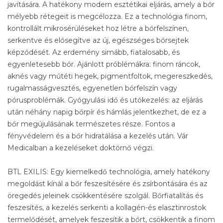
javítására. A hatékony modern esztétikai eljárás, amely a bőr
mélyebb rétegeit is megcélozza. Ez a technológia finom,
kontrollált mikrosérüléseket hoz létre a bőrfelszínen,
serkentve és elősegítve az új, egészséges bőrsejtek
képződését. Az erdemény simább, fiatalosabb, és
egyenletesebb bőr. Ajánlott próblémákra: finom ráncok,
aknés vagy műtéti hegek, pigmentfoltok, megereszkedés,
rugalmasságvesztés, egyenetlen bőrfelszín vagy
pórusproblémák. Gyógyulási idő és utókezelés: az eljárás
után néhány napig bőrpír és hámlás jelentkezhet, de ez a
bőr megújulásának természetes része. Fontos a
fényvédelem és a bőr hidratálása a kezelés után. Vár
Medicalban a kezeléseket doktórnő végzi.
BTL EXILIS: Egy kiemelkedő technológia, amely hatékony
megoldást kínál a bőr feszesítésére és zsírbontására és az
öregedés jeleinek csökkentésére szolgál. Bőrfiatalítás és
feszesítés, a kezelés serkenti a kollagén-és elasztinrostok
termelődését, amelyek feszesítik a bőrt, csökkentik a finom