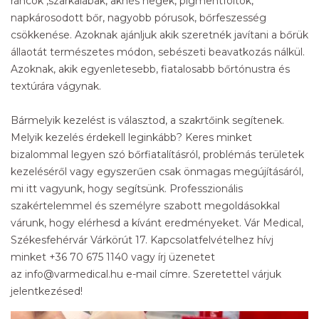
ráncok ,szarkalábak, aknés hegek, pigmentfoltok,
napkárosodott bőr, nagyobb pórusok, bőrfeszesség
csökkenése. Azoknak ajánljuk akik szeretnék javítani a bőrük
állaotát természetes módon, sebészeti beavatkozás nálkül.
Azoknak, akik egyenletesebb, fiatalosabb bőrtónustra és
textúrára vágynak.
Bármelyik kezelést is választod, a szakrtőink segítenek.
Melyik kezelés érdekell leginkább? Keres minket
bizalommal legyen szó bőrfiatalításról, problémás területek
kezeléséről vagy egyszerűen csak önmagas megújításáról,
mi itt vagyunk, hogy segítsünk. Professzionális
szakértelemmel és személyre szabott megoldásokkal
várunk, hogy elérhesd a kívánt eredményeket. Vár Medical,
Székesfehérvár Várkörút 17. Kapcsolatfelvételhez hívj
minket +36 70 675 1140 vagy írj üzenetet
az info@varmedical.hu e-mail címre. Szeretettel várjuk
jelentkezésed!