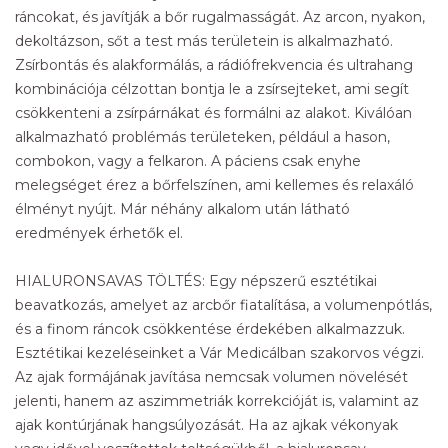
ráncokat, és javítják a bőr rugalmasságát. Az arcon, nyakon,
dekoltázson, sőt a test más területein is alkalmazható.
Zsírbontás és alakformálás, a rádiófrekvencia és ultrahang
kombinációja célzottan bontja le a zsírsejteket, ami segít
csökkenteni a zsírpárnákat és formálni az alakot. Kiválóan
alkalmazható problémás területeken, például a hason,
combokon, vagy a felkaron. A páciens csak enyhe
melegséget érez a bőrfelszínen, ami kellemes és relaxáló
élményt nyújt. Már néhány alkalom után látható
eredmények érhetők el.
HIALURONSAVAS TÖLTÉS: Egy népszerű esztétikai
beavatkozás, amelyet az arcbőr fiatalítása, a volumenpótlás,
és a finom ráncok csökkentése érdekében alkalmazzuk.
Esztétikai kezeléseinket a Vár Medicálban szakorvos végzi.
Az ajak formájának javítása nemcsak volumen növelését
jelenti, hanem az aszimmetriák korrekcióját is, valamint az
ajak kontúrjának hangsúlyozását. Ha az ajkak vékonyak