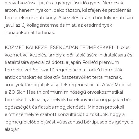
beavatkozással jár, és a gyógyulási idő gyors. Nemcsak
arcon, hanem nyakon, dekoltázson, kézfejen és problémás
területeken is hatékony. A kezelés után a bőr folyamatosan
javul az új kollagéntermelés miat, az eredmények
hónapokon át tartanak.
KOZMETIKAI KEZELÉSEK JAPÁN TERMÉKEKKEL: Luxus
kozmetikai kezelés, amely a bőr táplálására, hidratálására és
fiatalítására specializálódótt, a japán Forlle'd prémium
termékeivel. Sejtszintű regeneráció a Forlle'd formulák
antioxidnsokat és bioaktív összetevőket tertalmaznak,
amelyek támogatják a sejtek regenerációját. A Vár Medical
a ZO Skin Health prémium minőségű orvoskozmetikai
termékeit is kínálja, amelyek hatékonyan támogatják a bőr
egészségét és fiatalos megjelenését. Minden protokoll
előtt személyre szabott konzultációt bizosítunk, hogy a
legmegfelelőbb eljárást válaszdhasd bőrtípusod és igényeid
alapján.