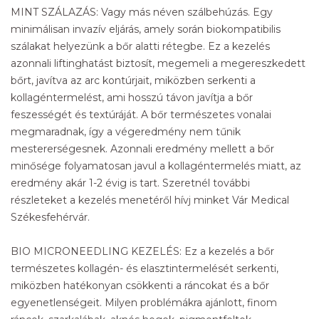
MINT SZÁLAZÁS: Vagy más néven szálbehúzás. Egy
minimálisan invazív eljárás, amely során biokompatibilis
szálakat helyezünk a bőr alatti rétegbe. Ez a kezelés
azonnali liftinghatást biztosít, megemeli a megereszkedett
bőrt, javítva az arc kontúrjait, miközben serkenti a
kollagéntermelést, ami hosszú távon javítja a bőr
feszességét és textúráját. A bőr természetes vonalai
megmaradnak, így a végeredmény nem tűnik
mestererségesnek. Azonnali eredmény mellett a bőr
minősége folyamatosan javul a kollagéntermelés miatt, az
eredmény akár 1-2 évig is tart. Szeretnél további
részleteket a kezelés menetéről hívj minket Vár Medical
Székesfehérvár.
BIO MICRONEEDLING KEZELÉS: Ez a kezelés a bőr
természetes kollagén- és elasztintermelését serkenti,
miközben hatékonyan csökkenti a ráncokat és a bőr
egyenetlenségeit. Milyen problémákra ajánlott, finom