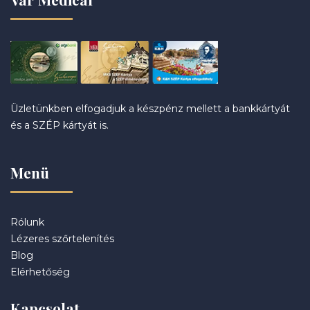
Üzletünkben elfogadjuk a készpénz mellett a bankkártyát
és a SZÉP kártyát is.
Menü
Rólunk
Lézeres szőrtelenítés
Blog
Elérhetőség
Kapcsolat