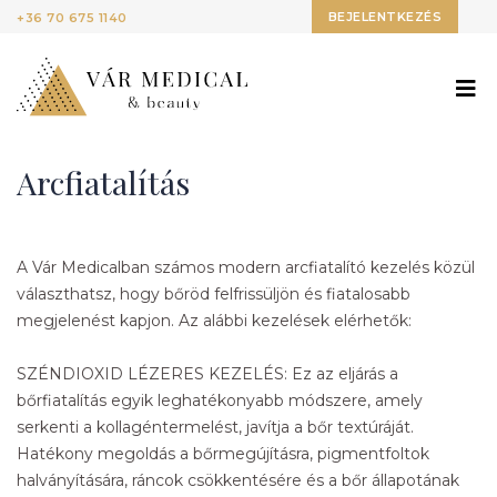
BEJELENTKEZÉS
+36 70 675 1140
Arcfiatalítás
A Vár Medicalban számos modern arcfiatalító kezelés közül
választhatsz, hogy bőröd felfrissüljön és fiatalosabb
megjelenést kapjon. Az alábbi kezelések elérhetők:
SZÉNDIOXID LÉZERES KEZELÉS: Ez az eljárás a
bőrfiatalítás egyik leghatékonyabb módszere, amely
serkenti a kollagéntermelést, javítja a bőr textúráját.
Hatékony megoldás a bőrmegújításra, pigmentfoltok
halványítására, ráncok csökkentésére és a bőr állapotának