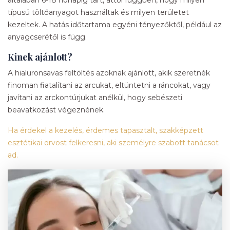
típusú töltőanyagot használtak és milyen területet
kezeltek. A hatás időtartama egyéni tényezőktől, például az
anyagcserétől is függ.
Kinek ajánlott?
A hialuronsavas feltöltés azoknak ajánlott, akik szeretnék
finoman fiatalítani az arcukat, eltüntetni a ráncokat, vagy
javítani az arckontúrjukat anélkül, hogy sebészeti
beavatkozást végeznének.
Ha érdekel a kezelés, érdemes tapasztalt, szakképzett
esztétikai orvost felkeresni, aki személyre szabott tanácsot
ad.