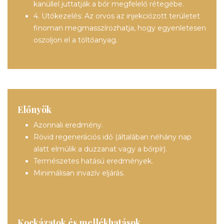
kanüllel juttatják a bőr megfelelő rétegébe.
4. Utókezelés: Az orvos az injekciózott területet
finoman megmasszírozhatja, hogy egyenletesen
oszoljon el a töltőanyag.
Előnyök
Azonnali eredmény.
Rövid regenerációs idő (általában néhány nap
alatt elmúlik a duzzanat vagy a bőrpír).
Természetes hatású eredmények.
Minimálisan invazív eljárás.
Kockázatok és mellékhatások