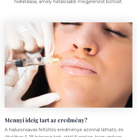
hidratálása, amely fiatalosabb megjelenést biztosít.
Mennyi ideig tart az eredmény?
A hialuronsavas feltöltés eredménye azonnal látható, és
általában 6-18 hónapig tart, attól függően, hogy milyen