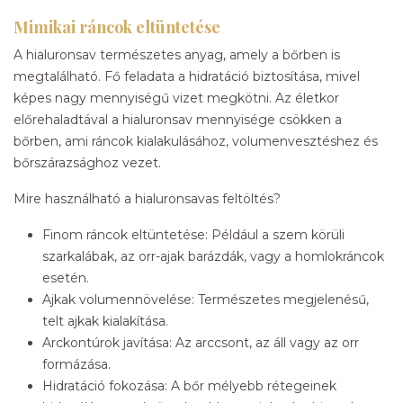
Mimikai ráncok eltüntetése
A hialuronsav természetes anyag, amely a bőrben is
megtalálható. Fő feladata a hidratáció biztosítása, mivel
képes nagy mennyiségű vizet megkötni. Az életkor
előrehaladtával a hialuronsav mennyisége csökken a
bőrben, ami ráncok kialakulásához, volumenvesztéshez és
bőrszárazsághoz vezet.
Mire használható a hialuronsavas feltöltés?
Finom ráncok eltüntetése: Például a szem körüli
szarkalábak, az orr-ajak barázdák, vagy a homlokráncok
esetén.
Ajkak volumennövelése: Természetes megjelenésű,
telt ajkak kialakítása.
Arckontúrok javítása: Az arccsont, az áll vagy az orr
formázása.
Hidratáció fokozása: A bőr mélyebb rétegeinek