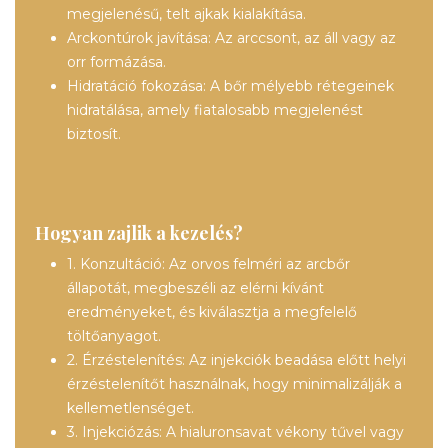
megjelenésű, telt ajkak kialakítása.
Arckontúrok javítása: Az arccsont, az áll vagy az
orr formázása.
Hidratáció fokozása: A bőr mélyebb rétegeinek
hidratálása, amely fiatalosabb megjelenést
biztosít.
Hogyan zajlik a kezelés?
1. Konzultáció: Az orvos felméri az arcbőr
állapotát, megbeszéli az elérni kívánt
eredményeket, és kiválasztja a megfelelő
töltőanyagot.
2. Érzéstelenítés: Az injekciók beadása előtt helyi
érzéstelenítőt használnak, hogy minimalizálják a
kellemetlenséget.
3. Injekciózás: A hialuronsavat vékony tűvel vagy