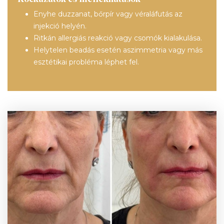
Enyhe duzzanat, bőrpír vagy véraláfutás az
injekció helyén.
Ritkán allergiás reakció vagy csomók kialakulása.
Helytelen beadás esetén aszimmetria vagy más
esztétikai probléma léphet fel.