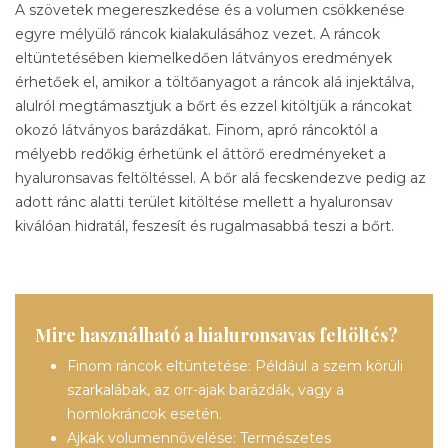
A szövetek megereszkedése és a volumen csökkenése
egyre mélyülő ráncok kialakulásához vezet. A ráncok
eltüntetésében kiemelkedően látványos eredmények
érhetőek el, amikor a töltőanyagot a ráncok alá injektálva,
alulról megtámasztjuk a bőrt és ezzel kitöltjük a ráncokat
okozó látványos barázdákat. Finom, apró ráncoktól a
mélyebb redőkig érhetünk el áttörő eredményeket a
hyaluronsavas feltöltéssel. A bőr alá fecskendezve pedig az
adott ránc alatti terület kitöltése mellett a hyaluronsav
kiválóan hidratál, feszesít és rugalmasabbá teszi a bőrt.
Mire használható a hialuronsavas feltöltés?
Finom ráncok eltüntetése: Például a szem körüli
szarkalábak, az orr-ajak barázdák, vagy a
homlokráncok esetén.
Ajkak volumennövelése: Természetes