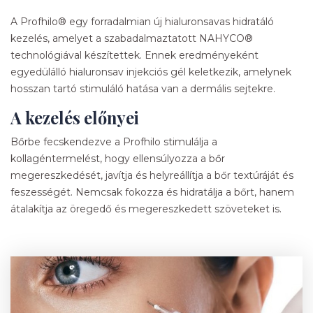
A Profhilo® egy forradalmian új hialuronsavas hidratáló
kezelés, amelyet a szabadalmaztatott NAHYCO®
technológiával készítettek. Ennek eredményeként
egyedülálló hialuronsav injekciós gél keletkezik, amelynek
hosszan tartó stimuláló hatása van a dermális sejtekre.
A kezelés előnyei
Bőrbe fecskendezve a Profhilo stimulálja a
kollagéntermelést, hogy ellensúlyozza a bőr
megereszkedését, javítja és helyreállítja a bőr textúráját és
feszességét. Nemcsak fokozza és hidratálja a bőrt, hanem
átalakítja az öregedő és megereszkedett szöveteket is.