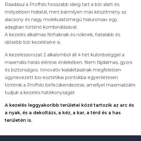
Ráadásul a Profhilo hosszabb ideig tart a bőr alatt és
mélyebben hidratál, mint bármilyen más készítmény az
alacsony és nagy molekulatömegű hialuronsav egy
adagban történő kombinálásával.
A kezelés alkalmas férfiaknak és nőknek, fiatalabb és
idősebb bőr kezelésére is.
A kezeléssorozat 2 alkalomból áll 4 hét különbséggel a
maximális hatás elérése érdekében. Nem fájdalmas, gyors
és biztonságos. Innovatív kialakításának megfelelően
úgynevezett bio-esztétikai pontokba egyenletesen
történik a Profhilo befecskendezése, amellyel maximalizálni
tudjuk a kezelés hatékonyságát.
A kezelés leggyakoribb területei közé tartozik az arc és
a nyak, és a dekoltázs, a kéz, a kar, a térd és a has
területén is.