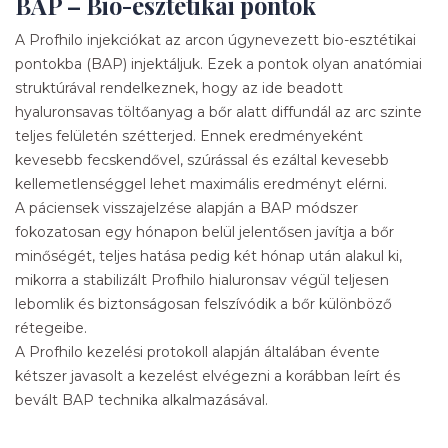
BAP – Bio-esztétikai pontok
A Profhilo injekciókat az arcon úgynevezett bio-esztétikai
pontokba (BAP) injektáljuk. Ezek a pontok olyan anatómiai
struktúrával rendelkeznek, hogy az ide beadott
hyaluronsavas töltőanyag a bőr alatt diffundál az arc szinte
teljes felületén szétterjed. Ennek eredményeként
kevesebb fecskendővel, szúrással és ezáltal kevesebb
kellemetlenséggel lehet maximális eredményt elérni.
A páciensek visszajelzése alapján a BAP módszer
fokozatosan egy hónapon belül jelentősen javítja a bőr
minőségét, teljes hatása pedig két hónap után alakul ki,
mikorra a stabilizált Profhilo hialuronsav végül teljesen
lebomlik és biztonságosan felszívódik a bőr különböző
rétegeibe.
A Profhilo kezelési protokoll alapján általában évente
kétszer javasolt a kezelést elvégezni a korábban leírt és
bevált BAP technika alkalmazásával.