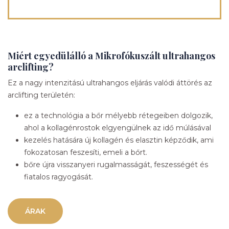
Miért egyedülálló a Mikrofókuszált ultrahangos
arclifting?
Ez a nagy intenzitású ultrahangos eljárás valódi áttörés az
arclifting területén:
ez a technológia a bőr mélyebb rétegeiben dolgozik,
ahol a kollagénrostok elgyengülnek az idő múlásával
kezelés hatására új kollagén és elasztin képződik, ami
fokozatosan feszesíti, emeli a bőrt.
bőre újra visszanyeri rugalmasságát, feszességét és
fiatalos ragyogását.
ÁRAK