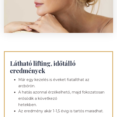
Látható lifting, időtálló
eredmények
Már egy kezelés is éveket fiatalíthat az
arcbőrön.
A hatás azonnal érzékelhető, majd fokozatosan
erősödik a következő
hetekben.
Az eredmény akár 1-1,5 évig is tartós maradhat.