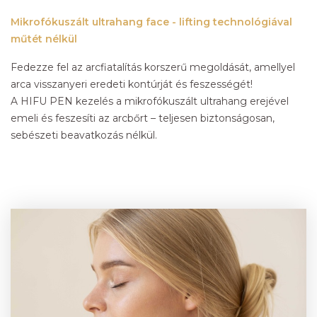
Mikrofókuszált ultrahang face - lifting technológiával
műtét nélkül
Fedezze fel az arcfiatalítás korszerű megoldását, amellyel
arca visszanyeri eredeti kontúrját és feszességét!
A HIFU PEN kezelés a mikrofókuszált ultrahang erejével
emeli és feszesíti az arcbőrt – teljesen biztonságosan,
sebészeti beavatkozás nélkül.