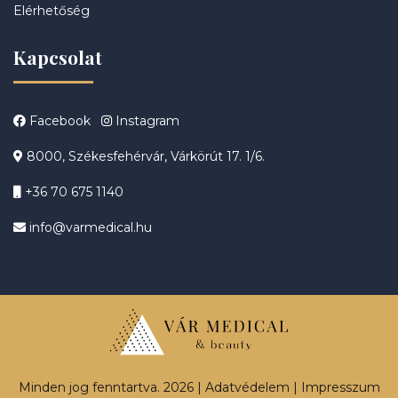
Elérhetőség
Kapcsolat
Facebook
Instagram
8000, Székesfehérvár, Várkörút 17. 1/6.
+36 70 675 1140
info@varmedical.hu
Minden jog fenntartva. 2026 |
Adatvédelem
|
Impresszum