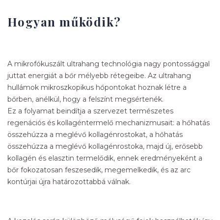
Hogyan működik?
A mikrofókuszált ultrahang technológia nagy pontossággal
juttat energiát a bőr mélyebb rétegeibe. Az ultrahang
hullámok mikroszkopikus hőpontokat hoznak létre a
bőrben, anélkül, hogy a felszínt megsértenék.
Ez a folyamat beindítja a szervezet természetes
regenációs és kollagéntermelő mechanizmusait: a hőhatás
összehúzza a meglévő kollagénrostokat, a hőhatás
összehúzza a meglévő kollagénrostoka, majd új, erősebb
kollagén és elasztin termelődik, ennek eredményeként a
bőr fokozatosan feszesedik, megemelkedik, és az arc
kontúrjai újra határozottabbá válnak.