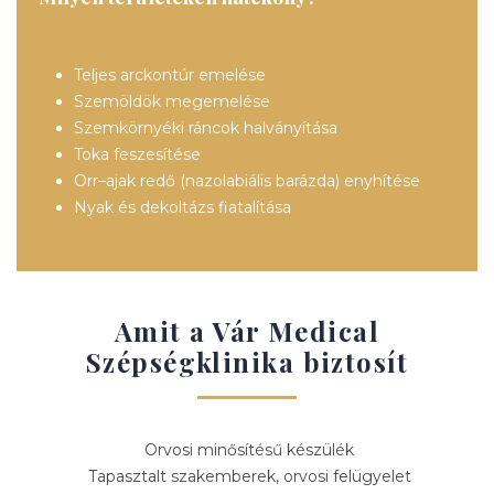
Teljes arckontúr emelése
Szemöldök megemelése
Szemkörnyéki ráncok halványítása
Toka feszesítése
Orr–ajak redő (nazolabiális barázda) enyhítése
Nyak és dekoltázs fiatalítása
Amit a Vár Medical
Szépségklinika biztosít
Orvosi minősítésű készülék
Tapasztalt szakemberek, orvosi felügyelet