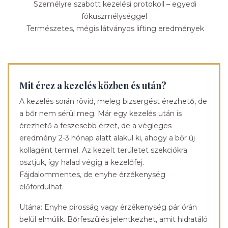
Személyre szabott kezelési protokoll – egyedi
fókuszmélységgel
Természetes, mégis látványos lifting eredmények
Mit érez a kezelés közben és után?
A kezelés során rövid, meleg bizsergést érezhető, de
a bőr nem sérül meg. Már egy kezelés után is
érezhető a feszesebb érzet, de a végleges
eredmény 2-3 hónap alatt alakul ki, ahogy a bőr új
kollagént termel. Az kezelt területet szekciókra
osztjuk, így halad végig a kezelőfej.
Fájdalommentes, de enyhe érzékenység
előfordulhat.
Utána: Enyhe pirosság vagy érzékenység pár órán
belül elmúlik. Bőrfeszülés jelentkezhet, amit hidratáló