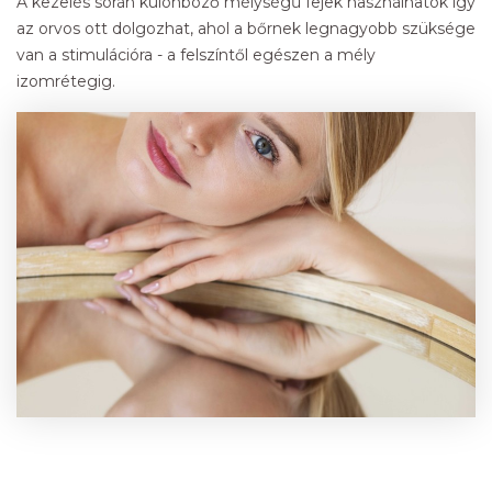
A kezelés során különböző mélységű fejek használhatók így
az orvos ott dolgozhat, ahol a bőrnek legnagyobb szüksége
van a stimulációra - a felszíntől egészen a mély
izomrétegig.