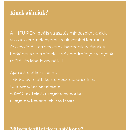
Kinek ajánljuk?
A HIFU PEN ideális választás mindazoknak, akik:
vissza szeretnék nyerni arcuk korábbi kontúrját,
feszességét természetes, harmonikus, fiatalos
bőrképet szeretnének tartós eredményre vágynak
műtét és lábadozás nélkül.
Ajánlott életkor szerint:
- 45–50 év felett: kontúrvesztés, ráncok és
tónusvesztés kezelésére
- 35–40 év felett: megelőzésre, a bőr
megereszkedésének lassítására
Milyen területeken hatékony?