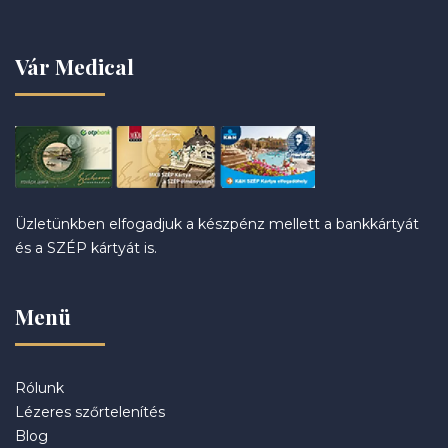
Vár Medical
Üzletünkben elfogadjuk a készpénz mellett a bankkártyát
és a SZÉP kártyát is.
Menü
Rólunk
Lézeres szőrtelenítés
Blog