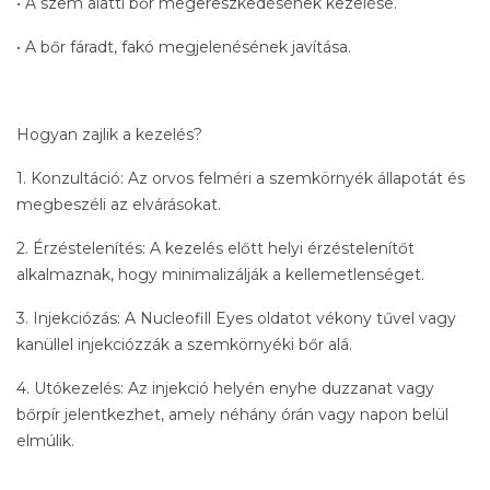
• A szem alatti bőr megereszkedésének kezelése.
• A bőr fáradt, fakó megjelenésének javítása.
Hogyan zajlik a kezelés?
1. Konzultáció: Az orvos felméri a szemkörnyék állapotát és
megbeszéli az elvárásokat.
2. Érzéstelenítés: A kezelés előtt helyi érzéstelenítőt
alkalmaznak, hogy minimalizálják a kellemetlenséget.
3. Injekciózás: A Nucleofill Eyes oldatot vékony tűvel vagy
kanüllel injekciózzák a szemkörnyéki bőr alá.
4. Utókezelés: Az injekció helyén enyhe duzzanat vagy
bőrpír jelentkezhet, amely néhány órán vagy napon belül
elmúlik.