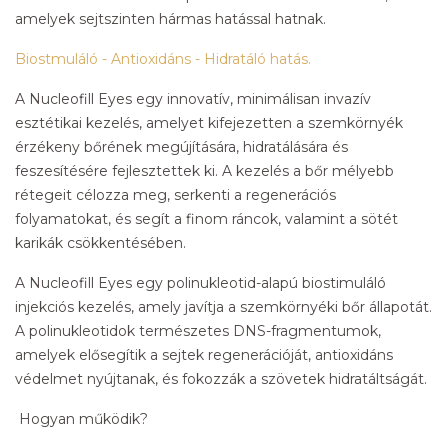
amelyek sejtszinten hármas hatással hatnak.
Biostmuláló - Antioxidáns - Hidratáló hatás.
A Nucleofill Eyes egy innovatív, minimálisan invazív
esztétikai kezelés, amelyet kifejezetten a szemkörnyék
érzékeny bőrének megújítására, hidratálására és
feszesítésére fejlesztettek ki. A kezelés a bőr mélyebb
rétegeit célozza meg, serkenti a regenerációs
folyamatokat, és segít a finom ráncok, valamint a sötét
karikák csökkentésében.
A Nucleofill Eyes egy polinukleotid-alapú biostimuláló
injekciós kezelés, amely javítja a szemkörnyéki bőr állapotát.
A polinukleotidok természetes DNS-fragmentumok,
amelyek elősegítik a sejtek regenerációját, antioxidáns
védelmet nyújtanak, és fokozzák a szövetek hidratáltságát.
Hogyan működik?