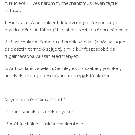
A Nucleofill Eyes három fő mechanizmus révén fejti ki
hatását:
1. Hidratálás: A polinukleotidok vízmegkötő képessége
növeli a bőr hidratáltságát, ezáltal kisimítja a finom ráncokat.
2. Biostimuláció: Serkenti a fibroblasztokat (a bőr kollagén-
és elasztin-termelő sejtjeit), ami a bőr feszesebbé és
rugalmasabbá válását eredményezi.
3. Antioxidáns védelem: Semlegesíti a szabadgyököket,
amelyek az öregedési folyamatok egyik fő okozói.
Milyen problémákra ajánlott?
• Finom ráncok a szemkörnyéken.
• Sötét karikák és táskák csökkentése.