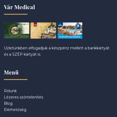
Vár Medical
Üzletünkben elfogadjuk a készpénz mellett a bankkártyát
és a SZÉP kártyát is.
Menü
Rólunk
Lézeres szőrtelenítés
Blog
Elérhetőség