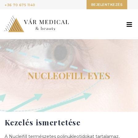
BEJELENTKEZÉS
+36 70 675 1140
NUCLEOFILL EYES
Kezelés ismertetése
A Nucleifill természetes polinukleotidokat tartalamaz,