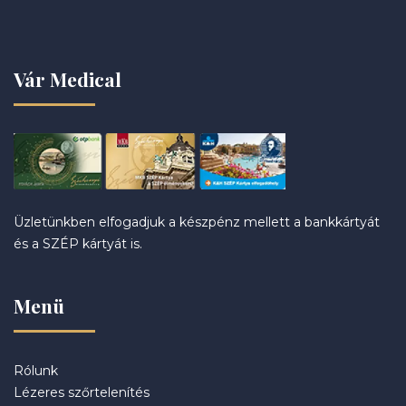
Vár Medical
Üzletünkben elfogadjuk a készpénz mellett a bankkártyát
és a SZÉP kártyát is.
Menü
Rólunk
Lézeres szőrtelenítés