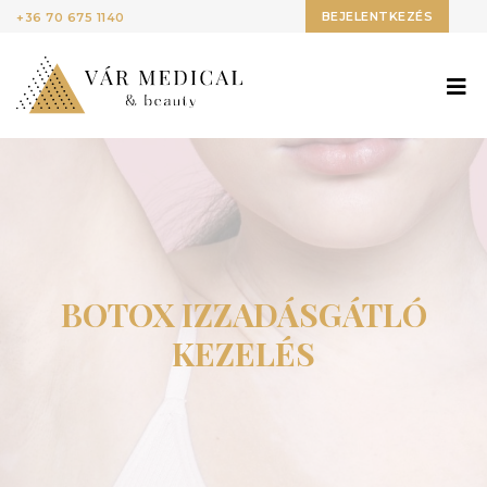
BEJELENTKEZÉS
+36 70 675 1140
BOTOX IZZADÁSGÁTLÓ
KEZELÉS