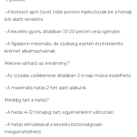
• A botoxot apró tűvel, több ponton injekciózzák be a hónalji
bőr alatti területre.
• A kezelés gyors, általában 10-20 percet vesz igénybe.
• A fájdalom minimális, de szükség esetén érzéstelenítő
krémet alkalmazhatnak.
Mikorra várható az eredmény?
• Az izzadás csökkenése általában 2-4 nap múlva észlelhető.
• A maximális hatás 2 hét alatt alakul ki.
Meddig tart a hatás?
• A hatás 4-12 hónapig tart, egyénenként változóan.
• A hatás elmúlásával a kezelés biztonságosan
megismételhető.