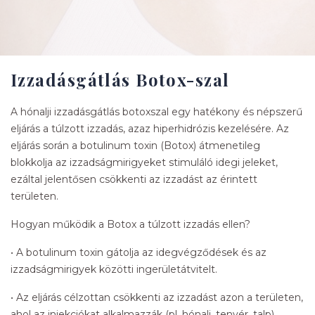
Izzadásgátlás Botox-szal
A hónalji izzadásgátlás botoxszal egy hatékony és népszerű
eljárás a túlzott izzadás, azaz hiperhidrózis kezelésére. Az
eljárás során a botulinum toxin (Botox) átmenetileg
blokkolja az izzadságmirigyeket stimuláló idegi jeleket,
ezáltal jelentősen csökkenti az izzadást az érintett
területen.
Hogyan működik a Botox a túlzott izzadás ellen?
• A botulinum toxin gátolja az idegvégződések és az
izzadságmirigyek közötti ingerületátvitelt.
• Az eljárás célzottan csökkenti az izzadást azon a területen,
ahol az injekciókat alkalmazzák (pl. hónalj, tenyér, talp).