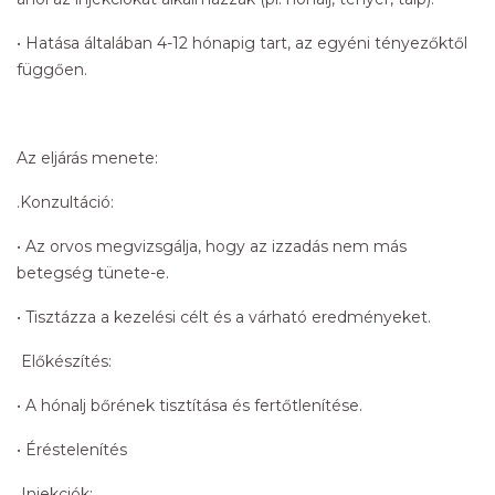
• Hatása általában 4-12 hónapig tart, az egyéni tényezőktől
függően.
Az eljárás menete:
.Konzultáció:
• Az orvos megvizsgálja, hogy az izzadás nem más
betegség tünete-e.
• Tisztázza a kezelési célt és a várható eredményeket.
Előkészítés:
• A hónalj bőrének tisztítása és fertőtlenítése.
• Éréstelenítés
Injekciók: