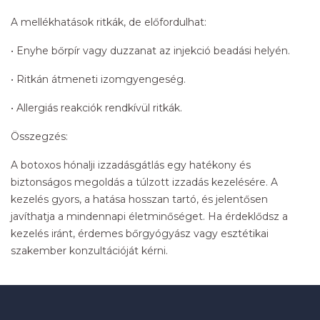
A mellékhatások ritkák, de előfordulhat:
• Enyhe bőrpír vagy duzzanat az injekció beadási helyén.
• Ritkán átmeneti izomgyengeség.
• Allergiás reakciók rendkívül ritkák.
Összegzés:
A botoxos hónalji izzadásgátlás egy hatékony és
biztonságos megoldás a túlzott izzadás kezelésére. A
kezelés gyors, a hatása hosszan tartó, és jelentősen
javíthatja a mindennapi életminőséget. Ha érdeklődsz a
kezelés iránt, érdemes bőrgyógyász vagy esztétikai
szakember konzultációját kérni.