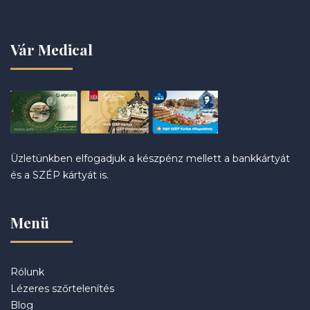
Vár Medical
Üzletünkben elfogadjuk a készpénz mellett a bankkártyát
és a SZÉP kártyát is.
Menü
Rólunk
Lézeres szőrtelenítés
Blog