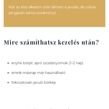
Már az első alkalom után látható a javulás, de a kúra
ad igazán tartós eredményt
Mire számíthatsz kezelés után?
enyhe bőrpír, apró szúrásnyomok (1–2 nap)
smink másnap már használható
fokozatosan javuló bőrkép