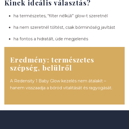
Kinek ideális választás?
ha természetes, “filter nélküli” glow-t szeretnél
ha nem szeretnél töltést, csak bőrminőség javítást
ha fontos a hidratált, üde megjelenés
Eredmény: természetes
szépség, belülről
A Redensity 1 Baby Glow kezelés nem átalakít –
hanem visszaadja a bőröd vitalitását és ragyogását.