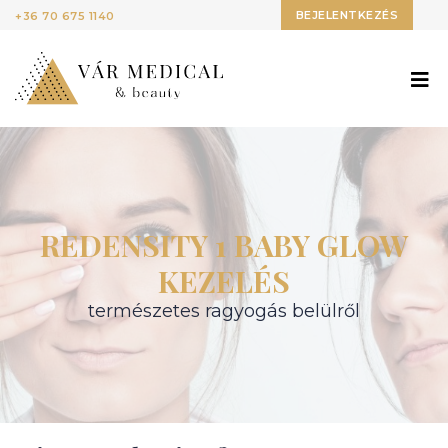
BEJELENTKEZÉS
+36 70 675 1140
REDENSITY 1 BABY GLOW
KEZELÉS
természetes ragyogás belülről