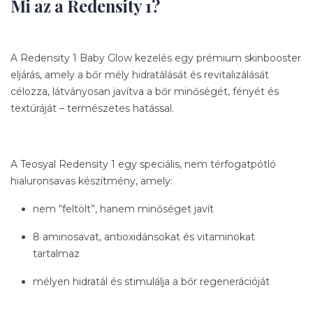
Mi az a Redensity 1?
A Redensity 1 Baby Glow kezelés egy prémium skinbooster
eljárás, amely a bőr mély hidratálását és revitalizálását
célozza, látványosan javítva a bőr minőségét, fényét és
textúráját – természetes hatással.
A Teosyal Redensity 1 egy speciális, nem térfogatpótló
hialuronsavas készítmény, amely:
nem “feltölt”, hanem minőséget javít
8 aminosavat, antioxidánsokat és vitaminokat
tartalmaz
mélyen hidratál és stimulálja a bőr regenerációját