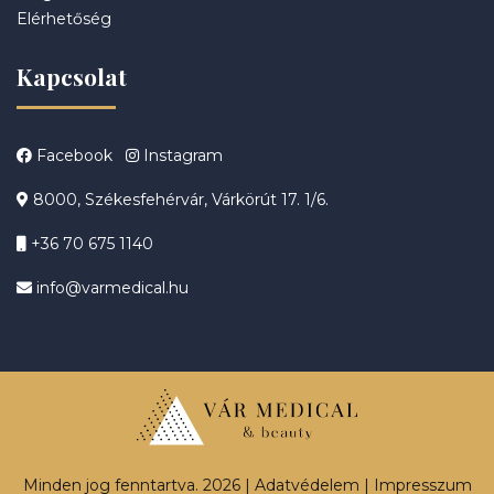
Elérhetőség
Kapcsolat
Facebook
Instagram
8000, Székesfehérvár, Várkörút 17. 1/6.
+36 70 675 1140
info@varmedical.hu
Minden jog fenntartva. 2026 |
Adatvédelem
|
Impresszum