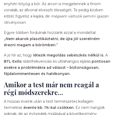
enyhén lötyög a bőr. Az arcon is megjelennek a finom
vonalak, az állvonal elveszíti élességét. Te pedig közben
edzel, figyelsz a kajára, de
mégsem változik semmi igazán
látványosan
.
Egyre többen fordulnak hozzánk azzal a mondattal:
„Nem akarok plasztikáztatni, de újra jól szeretném
érezni magam a bőrömben.”
A jó hír az, hogy
létezik megoldás sebészkés nélkül is.
A
BTL Exilis
rádiófrekvenciás és ultrahangos eljárás
pontosan
ezekre a problémákra ad választ – biztonságosan,
fájdalommentesen és hatékonyan.
Amikor a test már nem reagál a
régi módszerekre…
A húszas éveink után a test természetes kollagén
termelése
évente kb. 1%-kal csökken
. Ez nem hangzik
soknak, de az évtizedek múlásával a következmény