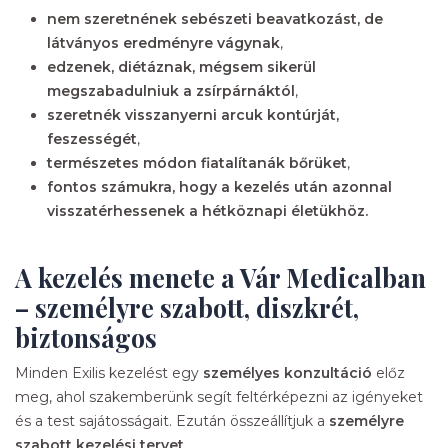
nem szeretnének sebészeti beavatkozást, de
látványos eredményre vágynak
,
edzenek, diétáznak, mégsem sikerül
megszabadulniuk a zsírpárnáktól
,
szeretnék visszanyerni arcuk kontúrját,
feszességét
,
természetes módon fiatalítanák bőrüket
,
fontos számukra, hogy a kezelés után azonnal
visszatérhessenek a hétköznapi életükhöz.
A kezelés menete a Vár Medicalban
– személyre szabott, diszkrét,
biztonságos
Minden Exilis kezelést egy
személyes konzultáció
előz
meg, ahol szakemberünk segít feltérképezni az igényeket
és a test sajátosságait. Ezután összeállítjuk a
személyre
szabott kezelési tervet
.