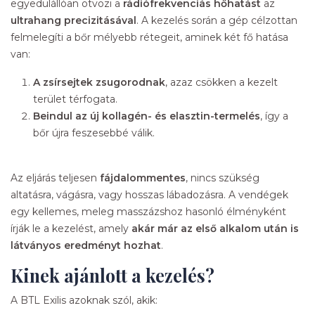
egyedülállóan ötvözi a
rádiófrekvenciás hőhatást
az
ultrahang precizitásával
. A kezelés során a gép célzottan
felmelegíti a bőr mélyebb rétegeit, aminek két fő hatása
van:
A zsírsejtek zsugorodnak
, azaz csökken a kezelt
terület térfogata.
Beindul az új kollagén- és elasztin-termelés
, így a
bőr újra feszesebbé válik.
Az eljárás teljesen
fájdalommentes
, nincs szükség
altatásra, vágásra, vagy hosszas lábadozásra. A vendégek
egy kellemes, meleg masszázshoz hasonló élményként
írják le a kezelést, amely
akár már az első alkalom után is
látványos eredményt hozhat
.
Kinek ajánlott a kezelés?
A BTL Exilis azoknak szól, akik: