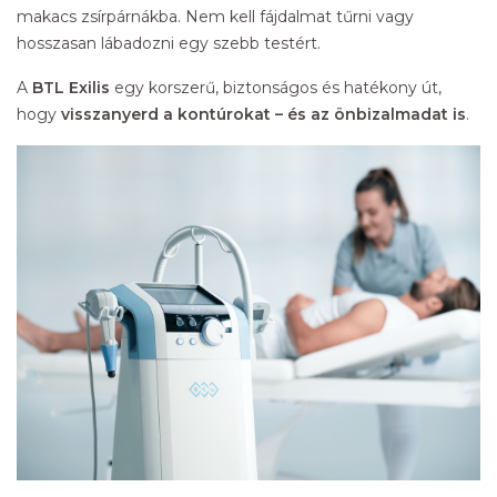
makacs zsírpárnákba. Nem kell fájdalmat tűrni vagy
hosszasan lábadozni egy szebb testért.
A
BTL Exilis
egy korszerű, biztonságos és hatékony út,
hogy
visszanyerd a kontúrokat – és az önbizalmadat is
.