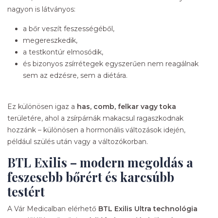
nagyon is látványos:
a bőr veszít feszességéből,
megereszkedik,
a testkontúr elmosódik,
és bizonyos zsírrétegek egyszerűen nem reagálnak
sem az edzésre, sem a diétára.
Ez különösen igaz a
has, comb, felkar vagy toka
területére, ahol a zsírpárnák makacsul ragaszkodnak
hozzánk – különösen a hormonális változások idején,
például szülés után vagy a változókorban.
BTL Exilis – modern megoldás a
feszesebb bőrért és karcsúbb
testért
A Vár Medicalban elérhető
BTL Exilis Ultra technológia