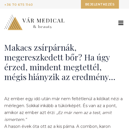
BEJELENTKEZÉS
+36 70 675 1140
Makacs zsírpárnák,
megereszkedett bőr? Ha úgy
érzed, mindent megtettél,
mégis hiányzik az eredmény…
Az ember egy idő után már nem feltétlenül a kilókat nézi a
mérlegen. Sokkal inkább a tükörképét. És van az a pont,
amikor az ember azt érzi:
„Ez már nem az a test, amit
ismertem.”
A hason évek óta ott az a kis párna. A combon, karon