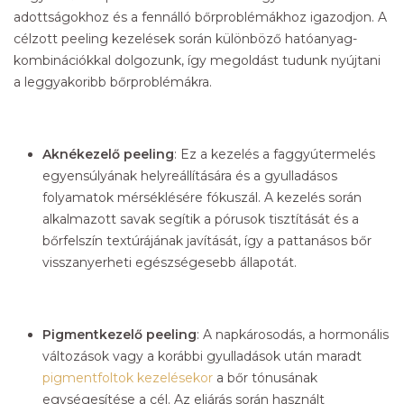
adottságokhoz és a fennálló bőrproblémákhoz igazodjon. A
célzott peeling kezelések során különböző hatóanyag-
kombinációkkal dolgozunk, így megoldást tudunk nyújtani
a leggyakoribb bőrproblémákra.
Aknékezelő peeling
: Ez a kezelés a faggyútermelés
egyensúlyának helyreállítására és a gyulladásos
folyamatok mérséklésére fókuszál. A kezelés során
alkalmazott savak segítik a pórusok tisztítását és a
bőrfelszín textúrájának javítását, így a pattanásos bőr
visszanyerheti egészségesebb állapotát.
Pigmentkezelő peeling
: A napkárosodás, a hormonális
változások vagy a korábbi gyulladások után maradt
pigmentfoltok kezelésekor
a bőr tónusának
egységesítése a cél. Az eljárás során használt