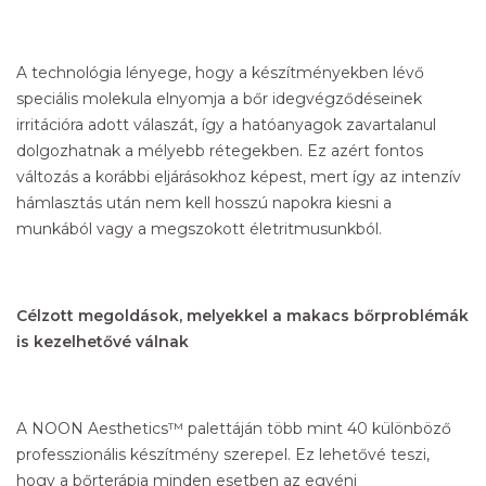
A technológia lényege, hogy a készítményekben lévő
speciális molekula elnyomja a bőr idegvégződéseinek
irritációra adott válaszát, így a hatóanyagok zavartalanul
dolgozhatnak a mélyebb rétegekben. Ez azért fontos
változás a korábbi eljárásokhoz képest, mert így az intenzív
hámlasztás után nem kell hosszú napokra kiesni a
munkából vagy a megszokott életritmusunkból.
Célzott megoldások, melyekkel a makacs bőrproblémák
is kezelhetővé válnak
A NOON Aesthetics™ palettáján több mint 40 különböző
professzionális készítmény szerepel. Ez lehetővé teszi,
hogy a bőrterápia minden esetben az egyéni