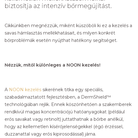
biztosítja az intenzív bőrmegújítást.
Cikkünkben megnézzük, miként küszöböli ki ez a kezelés a
savas hámlasztás mellékhatásait, és milyen konkrét
bőrproblémák esetén nyújthat hatékony segítséget.
Nézzük, mitől különleges a NOON kezelés!
A
NOON kezelés
sikerének titka egy speciális,
szabadalmaztatott fejlesztésben, a DermShield™
technológiában rejlik. Ennek köszönhetően a szakemberek
rendkívül magas koncentrációjú hatóanyagokat (például
erős savakat vagy retinolt) juttathatnak a bőrbe anélkül,
hogy az kellemetlen kísérőjelenségekkel (égő érzéssel,
duzzanattal vagy erős kipirosodással) járna.