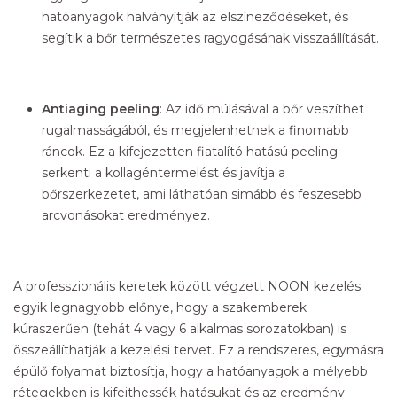
hatóanyagok halványítják az elszíneződéseket, és
segítik a bőr természetes ragyogásának visszaállítását.
Antiaging peeling
: Az idő múlásával a bőr veszíthet
rugalmasságából, és megjelenhetnek a finomabb
ráncok. Ez a kifejezetten fiatalító hatású peeling
serkenti a kollagéntermelést és javítja a
bőrszerkezetet, ami láthatóan simább és feszesebb
arcvonásokat eredményez.
A professzionális keretek között végzett NOON kezelés
egyik legnagyobb előnye, hogy a szakemberek
kúraszerűen (tehát 4 vagy 6 alkalmas sorozatokban) is
összeállíthatják a kezelési tervet. Ez a rendszeres, egymásra
épülő folyamat biztosítja, hogy a hatóanyagok a mélyebb
rétegekben is kifejthessék hatásukat és az eredmény