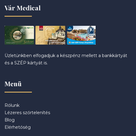
Vár Medical
Üzletünkben elfogadjuk a készpénz mellett a bankkártyát
és a SZÉP kártyát is.
Menü
Rólunk
Lézeres szőrtelenítés
Blog
Elérhetőség