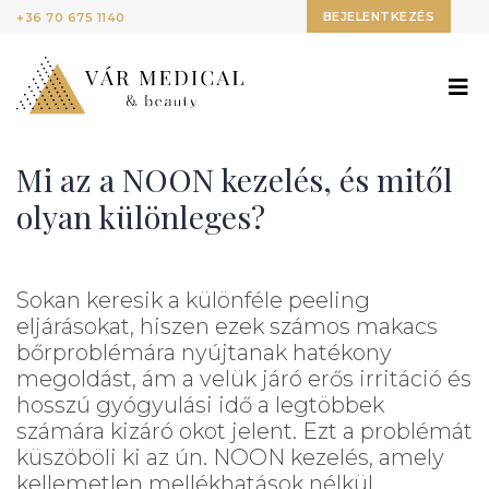
BEJELENTKEZÉS
+36 70 675 1140
Mi az a NOON kezelés, és mitől
olyan különleges?
Sokan keresik a különféle peeling
eljárásokat, hiszen ezek számos makacs
bőrproblémára nyújtanak hatékony
megoldást, ám a velük járó erős irritáció és
hosszú gyógyulási idő a legtöbbek
számára kizáró okot jelent. Ezt a problémát
küszöböli ki az ún. NOON kezelés, amely
kellemetlen mellékhatások nélkül