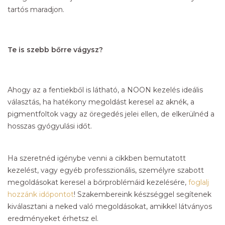
tartós maradjon.
Te is szebb bőrre vágysz?
Ahogy az a fentiekből is látható, a NOON kezelés ideális
választás, ha hatékony megoldást keresel az aknék, a
pigmentfoltok vagy az öregedés jelei ellen, de elkerülnéd a
hosszas gyógyulási időt.
Ha szeretnéd igénybe venni a cikkben bemutatott
kezelést, vagy egyéb professzionális, személyre szabott
megoldásokat keresel a bőrproblémáid kezelésére,
foglalj
hozzánk időpontot
! Szakembereink készséggel segítenek
kiválasztani a neked való megoldásokat, amikkel látványos
eredményeket érhetsz el.