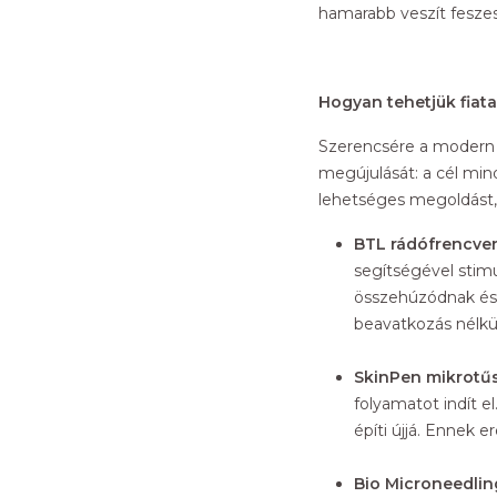
hamarabb veszít feszes
Hogyan tehetjük fiat
Szerencsére a modern 
megújulását: a cél min
lehetséges megoldást,
BTL rádófrencven
segítségével stim
összehúzódnak és 
beavatkozás nélkül
SkinPen mikrotűs
folyamatot indít e
építi újjá. Ennek 
Bio Microneedlin