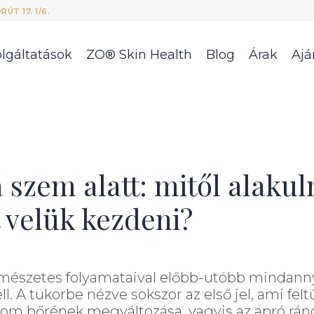
ÚT 17. 1/6.
lgáltatások
ZO® Skin Health
Blog
Árak
Ajá
 szem alatt: mitől alakul
t velük kezdeni?
mészetes folyamataival előbb-utóbb mindan
. A tükörbe nézve sokszor az első jel, ami feltű
om bőrének megváltozása, vagyis az apró ránc