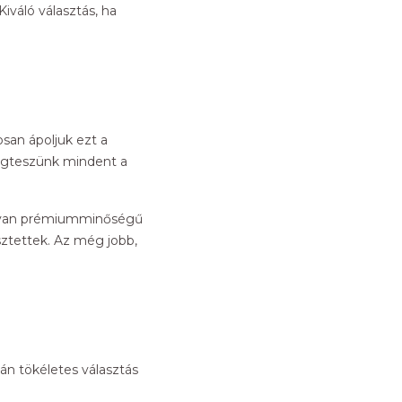
iváló választás, ha
san ápoljuk ezt a
megteszünk mindent a
 olyan prémiumminőségű
sztettek. Az még jobb,
án tökéletes választás