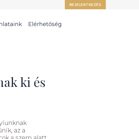
BEJELENTKEZÉS
nlataink
Elérhetőség
nak ki és
nyiunknak
nik, az a
ok a szem alatt.