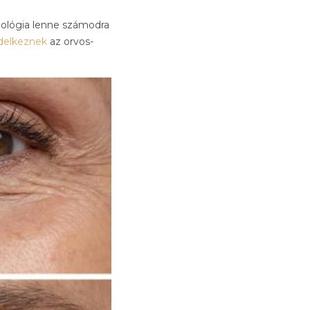
nológia lenne számodra
ndelkeznek
az orvos-