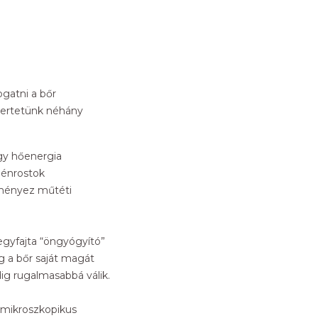
gatni a bőr
smertetünk néhány
ogy hőenergia
génrostok
dményez műtéti
 egyfajta “öngyógyító”
ag a bőr saját magát
dig rugalmasabbá válik.
t mikroszkopikus