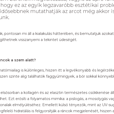
 hogy ez az egyik legzavaróbb esztétikai prob
 idősebbnek mutathatják az arcot még akkor i
unk.
 pontosan mi áll a kialakulás hátterében, és bemutatjuk azokat
gíthetnek visszanyerni a tekintet üdeségét.
ráncok a szem alatt?
anatómiailag is különleges, hiszen itt a legvékonyabb és legérzé
szen szinte alig találhatók faggyúmirigyek, a bőr sokkal könnyeb
elsősorban a kollagén és az elasztin természetes csökkenése ál
et. Ezt erősíti a folyamatos mimika: a pislogás, a mosolygás v
onalak elmélyüléséhez. Emellett külső tényezők, mint az UV-sugá
elelő hidratálás is felgyorsítják a ráncok megjelenését, hiszen 