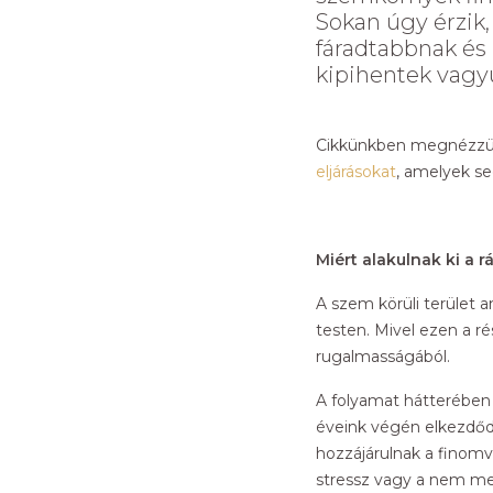
Sokan úgy érzik,
fáradtabbnak és
kipihentek vagy
Cikkünkben megnézzük,
eljárásokat
, amelyek se
Miért alakulnak ki a 
A szem körüli terület 
testen. Mivel ezen a ré
rugalmasságából.
A folyamat hátterében 
éveink végén elkezdődh
hozzájárulnak a finomv
stressz vagy a nem megf