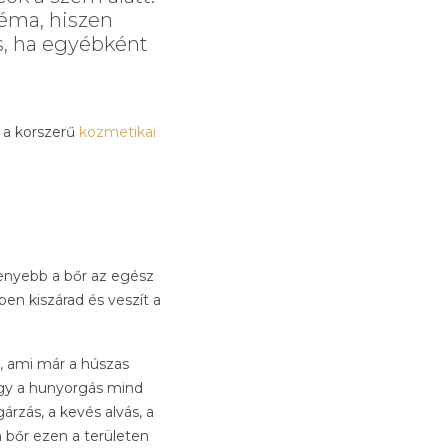
léma, hiszen
s, ha egyébként
 a korszerű
kozmetikai
kenyebb a bőr az egész
ben kiszárad és veszít a
l, ami már a húszas
agy a hunyorgás mind
rzás, a kevés alvás, a
a bőr ezen a területen