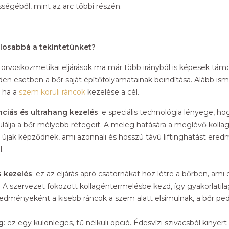
ségéből, mint az arc többi részén.
alosabbá a tekintetünket?
orvoskozmetikai eljárások ma már több irányból is képesek támo
den esetben a bőr saját építőfolyamatainak beindítása. Alább i
 ha a
szem körüli ráncok
kezelése
a cél.
ciás és ultrahang kezelés
: e speciális technológia lényege, h
ulálja a bőr mélyebb rétegeit. A meleg hatására a meglévő kolla
újak képződnek, ami azonnali és hosszú távú liftinghatást ere
.
 kezelés
: ez az eljárás apró csatornákat hoz létre a bőrben, ami
l. A szervezet fokozott kollagéntermelésbe kezd, így gyakorlatil
eredményeként a kisebb ráncok a szem alatt elsimulnak, a bőr pe
g
: ez egy különleges, tű nélküli opció. Édesvízi szivacsból kinyer