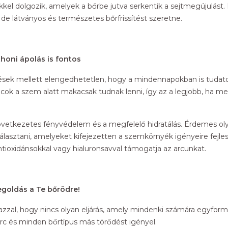
kel dolgozik, amelyek a bőrbe jutva serkentik a sejtmegújulást. K
l, de látványos és természetes bőrfrissítést szeretne.
honi ápolás is fontos
lések mellett elengedhetetlen, hogy a mindennapokban is tudato
áncok a szem alatt makacsak tudnak lenni, így az a legjobb, ha 
következetes fényvédelem és a megfelelő hidratálás. Érdemes
lasztani, amelyeket kifejezetten a szemkörnyék igényeire fejle
ntioxidánsokkal vagy hialuronsavval támogatja az arcunkat.
goldás a Te bőrödre!
 azzal, hogy nincs olyan eljárás, amely mindenki számára egyform
rc és minden bőrtípus más törődést igényel.