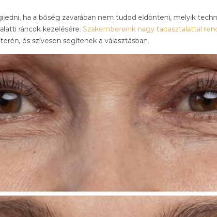
jedni, ha a bőség zavarában nem tudod eldönteni, melyik tech
alatti ráncok kezelésére.
Szakembereink nagy tapasztalattal re
terén, és szívesen segítenek a választásban.