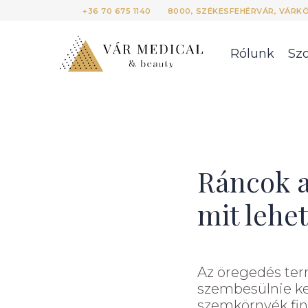
+36 70 675 1140
8000, SZÉKESFEHÉRVÁR, VÁRKÖR
Rólunk
Szo
Ráncok a
mit lehe
Az öregedés ter
szembesülnie kell
szemkörnyék fin