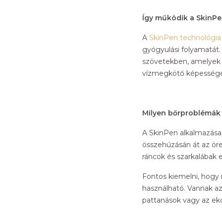
Így működik a SkinP
A
SkinPen technológia
gyógyulási folyamatát.
szövetekben, amelyek bel
vízmegkötő képessége,
Milyen bőrproblémák 
A SkinPen alkalmazása 
összehúzásán át az öre
ráncok és szarkalábak el
Fontos kiemelni, hogy 
használható. Vannak azo
pattanások vagy az ek