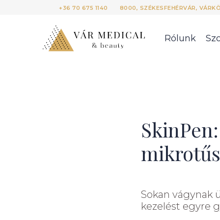
+36 70 675 1140
8000, SZÉKESFEHÉRVÁR, VÁRKÖR
Rólunk
Szo
SkinPen:
mikrotűs
Sokan vágynak ü
kezelést egyre g