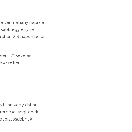
ge van néhány napra a
ginkább egy enyhe
lában 2-3 napon belül
elem. A kezelést
 közvetlen
nytalan vagy abban,
 örömmel segítenek
magabiztosabbnak