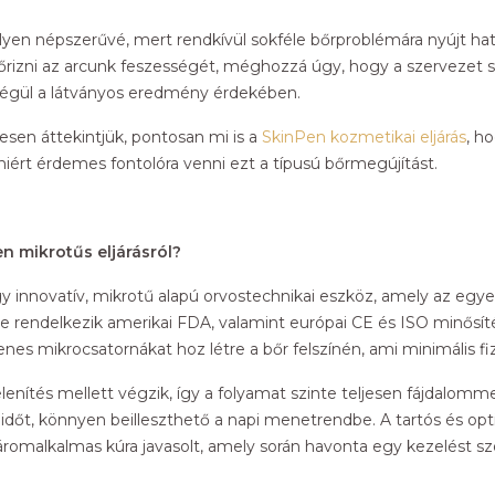
t ilyen népszerűvé, mert rendkívül sokféle bőrproblémára nyújt h
rizni az arcunk feszességét, méghozzá úgy, hogy a szervezet s
tségül a látványos eredmény érdekében.
esen áttekintjük, pontosan mi is a
SkinPen kozmetikai eljárás
, h
miért érdemes fontolóra venni ezt a típusú bőrmegújítást.
en mikrotűs eljárásról?
y innovatív, mikrotű alapú orvostechnikai eszköz, amely az egye
e rendelkezik amerikai FDA, valamint európai CE és ISO minősíté
nes mikrocsatornákat hoz létre a bőr felszínén, ami minimális fiz
telenítés mellett végzik, így a folyamat szinte teljesen fájdalo
dőt, könnyen beilleszthető a napi menetrendbe. A tartós és op
áromalkalmas kúra javasolt, amely során havonta egy kezelést sz