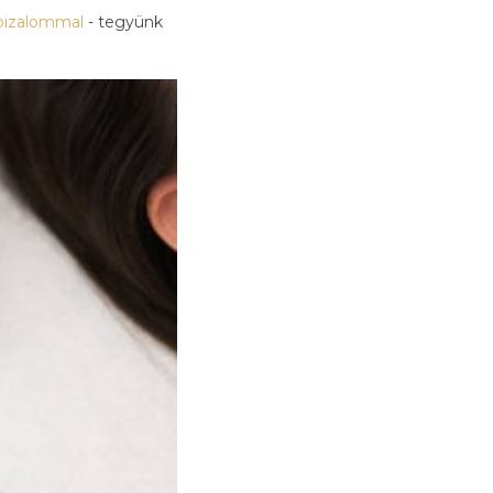
bizalommal
- tegyünk