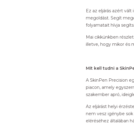
Ez az eljárás azért vál
megoldást. Segít megő
folyamatait hívja segí
Mai cikkünkben részlet
illetve, hogy mikor és 
Mit kell tudni a SkinP
A SkinPen Precision eg
piacon, amely egyszerr
szakember apró, ideigle
Az eljárást helyi érzés
nem vesz igénybe sok i
eléréséhez általában h