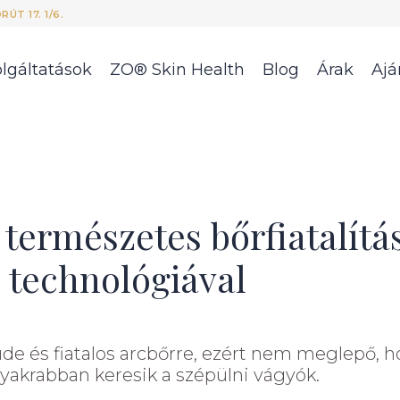
ÚT 17. 1/6.
lgáltatások
ZO® Skin Health
Blog
Árak
Ajá
 természetes bőrfiatalítá
 technológiával
de és fiatalos arcbőrre, ezért nem meglepő, 
yakrabban keresik a szépülni vágyók.