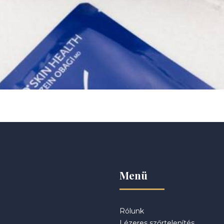
Menü
Rólunk
Lézeres szőrtelenítés