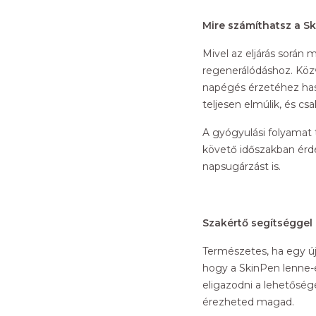
Mire számíthatsz a S
Mivel az eljárás során
regenerálódáshoz. Közv
napégés érzetéhez haso
teljesen elmúlik, és cs
A gyógyulási folyamat 
követő időszakban érdem
napsugárzást is.
Szakértő segítségge
Természetes, ha egy új
hogy a SkinPen lenne-
eligazodni a lehetőség
érezheted magad.