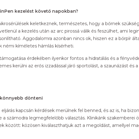
kinPen kezelést követő napokban?
 mikrosérülések keletkeznek, természetes, hogy a bőrnek szüksé
etlenül a kezelés után az arc pirossá válik és feszülhet, ami le
nlítható. Aggodalomra azonban nincs ok, hiszen ez a bőrpír álta
ak némi kíméletes hámlás kísérheti.
támogatása érdekében ilyenkor fontos a hidratálás és a fényvéd
es kerülni az erős izzadással járó sportolást, a szaunázást és a
l könnyebb dönteni
 eljárás kapcsán kérdések merülnek fel benned, és az is, ha bizo
e a számodra legmegfelelőbb választás. Klinikánk szakemberei
ek között: közösen kiválaszthatjuk azt a megoldást, amellyel 