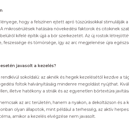
en
lényege, hogy a felszínen ejtett apró tűszúrásokkal stimulálják 
 A mikrosérülések hatására növekedési faktorok és citokinek szab
ülről kifelé építik újjá a bőr szerkezetét. Az új rostok létrejöttév
 feszessége és tömörsége, így az arc megjelenése újra egészs
esetén javasolt a kezelés?
rendkívül sokoldalú: az aknék és hegek kezelésétől kezdve a tá
gedési foltok halványításáig mindenre megoldást nyújthat. Kivá
len, illetve hatékony a striák és az egyenetlen bőrtextúra javítás
nemcsak az arc területén, hanem a nyakon, a dekoltázson és a k
nban olyan állapotok, mint például a terhesség, az aktív herpesz
céma, amikor a kezelés elvégzése nem javasolt.