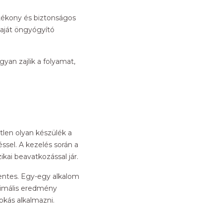
atékony és biztonságos
aját öngyógyító
ogyan zajlik a folyamat,
tlen olyan készülék a
ssel. A kezelés során a
ikai beavatkozással jár.
mmentes. Egy-egy alkalom
timális eredmény
okás alkalmazni.