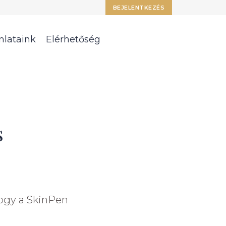
BEJELENTKEZÉS
nlataink
Elérhetőség
s
hogy a SkinPen