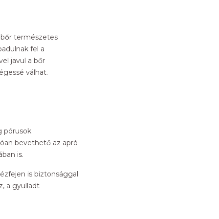
a bőr természetes
adulnak fel a
el javul a bőr
égessé válhat.
g pórusok
lóan bevethető az apró
ában is.
ézfejen is biztonsággal
, a gyulladt